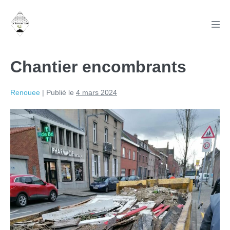
Aller
au
basc
contenu
le
men
Chantier encombrants
Renouee
|
Publié le
4 mars 2024