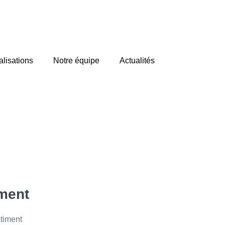
alisations
Notre équipe
Actualités
iment
âtiment